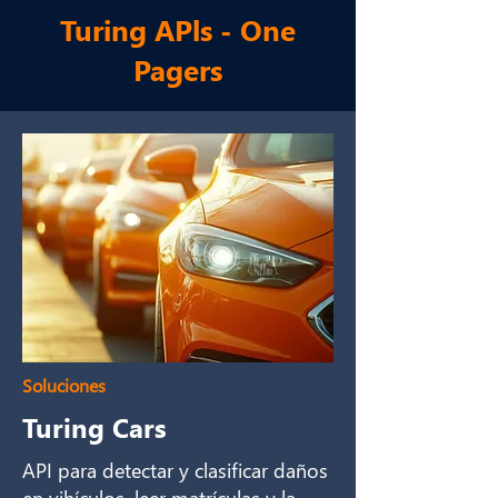
Turing APls - One
Pagers
Soluciones
Turing Cars
API para detectar y clasificar daños
en vihículos, leer matrículas y la